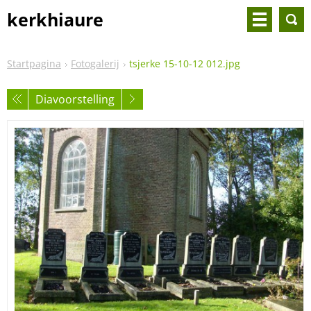
kerkhiaure
Startpagina
Fotogalerij
tsjerke 15-10-12 012.jpg
Diavoorstelling