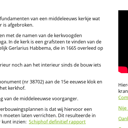
e fundamenten van een middeleeuws kerkje wat
r is afgebroken.
steen met de namen van de kerkvoogden
Banga. In de kerk is een grafsteen te vinden van de
lijk Gerlarius Habbema, die in 1665 overleed op
erieur noch aan het interieur sinds de bouw iets
ksmonument (nr 38702) aan de 15e eeuwse klok en
Hier
het kerkhof.
kran
Comp
ing van de middeleeuwse voorganger.
Nije
verbouwingsplannen is dat wij hiervoor een
moeten laten verrichten. Dit resulteerde in
Oanb
r kunt inzien:
Schiphof definitief rapport