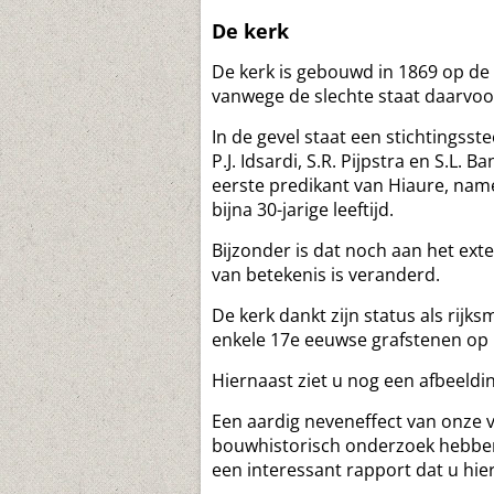
De kerk
De kerk is gebouwd in 1869 op d
vanwege de slechte staat daarvoo
In de gevel staat een stichtings
P.J. Idsardi, S.R. Pijpstra en S.L. 
eerste predikant van Hiaure, name
bijna 30-jarige leeftijd.
Bijzonder is dat noch aan het ext
van betekenis is veranderd.
De kerk dankt zijn status als rij
enkele 17e eeuwse grafstenen op 
Hiernaast ziet u nog een afbeeld
Een aardig neveneffect van onze 
bouwhistorisch onderzoek hebben 
een interessant rapport dat u hie