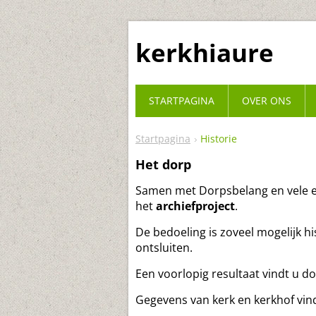
kerkhiaure
STARTPAGINA
OVER ONS
Startpagina
Historie
Het dorp
Samen met Dorpsbelang en vele e
het
archiefproject
.
De bedoeling is zoveel mogelijk hi
ontsluiten.
Een voorlopig resultaat vindt u do
Gegevens van kerk en kerkhof vind