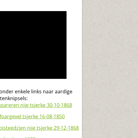
onder enkele links naar aardige
tenknipsels:
areren nije tsjerke 30-10-1868
 foargevel tsjerke 16-08-1850
isteedzjen nije tsjerke 29-12-1868