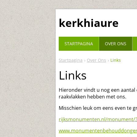
kerkhiaure
STARTPAGINA
OVER ONS
Startpagina
Over Ons
Links
Links
Hieronder vindt u nog een aantal
raakvlakken hebben met ons.
Misschien leuk om eens even te g
rijksmonumenten.nl/monument/38
www.monumentenbehouddongera