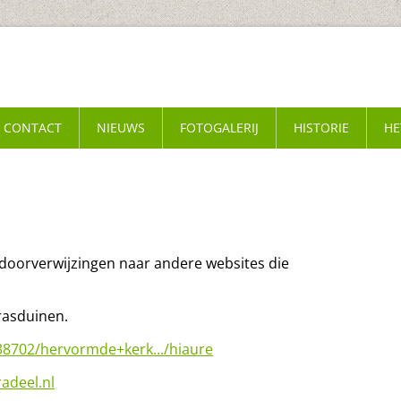
CONTACT
NIEUWS
FOTOGALERIJ
HISTORIE
HE
 doorverwijzingen naar andere websites die
rasduinen.
702/hervormde+kerk.../hiaure
deel.nl