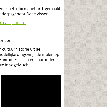
 voor het informatiebord, gemaakt
 dorpsgenoot Oane Visser:
ormaesjeboerd
onder:
 cultuurhistorie uit de
ddellijke omgeving: de molen op
Hantumer Leech en daaronder
re in vogelvlucht.