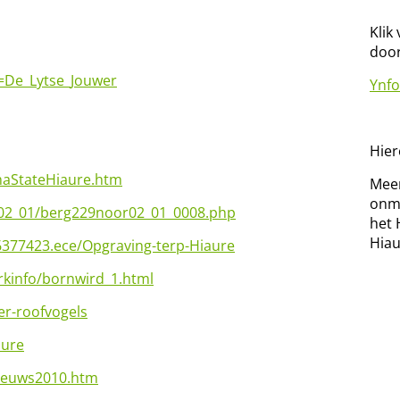
Klik
door
e=De_Lytse_Jouwer
Ynf
Hier
maStateHiaure.htm
Meer
onmi
02_01/berg229noor02_01_0008.php
het 
Hiau
16377423.ece/Opgraving-terp-Hiaure
rkinfo/bornwird_1.html
er-roofvogels
aure
ieuws2010.htm