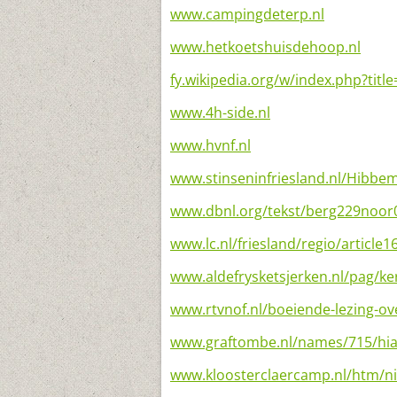
www.campingdeterp.nl
www.hetkoetshuisdehoop.nl
fy.wikipedia.org/w/index.php?titl
www.4h-side.nl
www.hvnf.nl
www.stinseninfriesland.nl/Hibbe
www.dbnl.org/tekst/berg229noor
www.lc.nl/friesland/regio/article
www.aldefrysketsjerken.nl/pag/ke
www.rtvnof.nl/boeiende-lezing-ov
www.graftombe.nl/names/715/hi
www.kloosterclaercamp.nl/htm/n