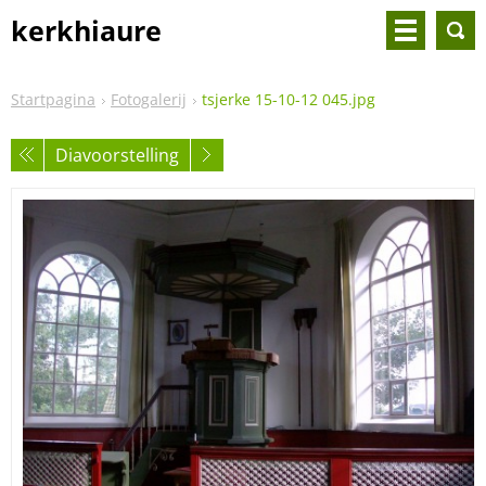
kerkhiaure
Startpagina
Fotogalerij
tsjerke 15-10-12 045.jpg
Diavoorstelling