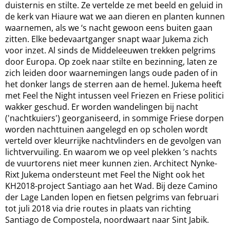
duisternis en stilte. Ze vertelde ze met beeld en geluid in
de kerk van Hiaure wat we aan dieren en planten kunnen
waarnemen, als we ‘s nacht gewoon eens buiten gaan
zitten. Elke bedevaartganger snapt waar Jukema zich
voor inzet. Al sinds de Middeleeuwen trekken pelgrims
door Europa. Op zoek naar stilte en bezinning, laten ze
zich leiden door waarnemingen langs oude paden of in
het donker langs de sterren aan de hemel. Jukema heeft
met Feel the Night intussen veel Friezen en Friese politici
wakker geschud. Er worden wandelingen bij nacht
('nachtkuiers') georganiseerd, in sommige Friese dorpen
worden nachttuinen aangelegd en op scholen wordt
verteld over kleurrijke nachtvlinders en de gevolgen van
lichtvervuiling. En waarom we op veel plekken ’s nachts
de vuurtorens niet meer kunnen zien. Architect Nynke-
Rixt Jukema ondersteunt met Feel the Night ook het
KH2018-project Santiago aan het Wad. Bij deze Camino
der Lage Landen lopen en fietsen pelgrims van februari
tot juli 2018 via drie routes in plaats van richting
Santiago de Compostela, noordwaart naar Sint Jabik.