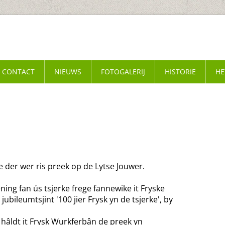
CONTACT
NIEUWS
FOTOGALERIJ
HISTORIE
HE
ie der wer ris preek op de Lytse Jouwer.
ing fan ús tsjerke frege fannewike it Fryske
ileumtsjint '100 jier Frysk yn de tsjerke', by
hâldt it Frysk Wurkferbân de preek yn