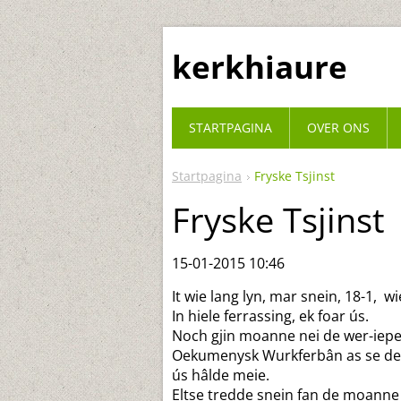
kerkhiaure
STARTPAGINA
OVER ONS
Startpagina
Fryske Tsjinst
Fryske Tsjinst
15-01-2015 10:46
It wie lang lyn, mar snein, 18-1, w
In hiele ferrassing, ek foar ús.
Noch gjin moanne nei de wer-iepen
Oekumenysk Wurkferbân as se de jub
ús hâlde meie.
Eltse tredde snein fan de moanne 