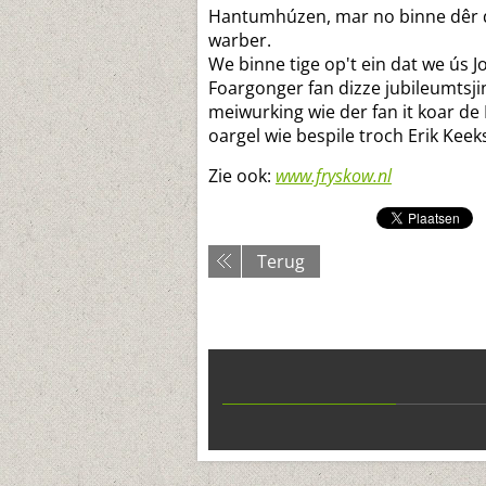
Hantumhúzen, mar no binne dêr de
warber.
We binne tige op't ein dat we ús J
Foargonger fan dizze jubileumtsj
meiwurking wie der fan it koar de 
oargel wie bespile troch Erik Keek
Zie ook:
www.fryskow.nl
Terug