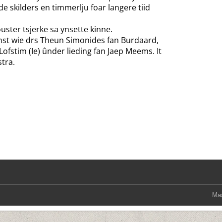
 skilders en timmerlju foar langere tiid
ouster tsjerke sa ynsette kinne.
inst wie drs Theun Simonides fan Burdaard,
Lofstim (Ie) ûnder lieding fan Jaep Meems. It
stra.
Maa