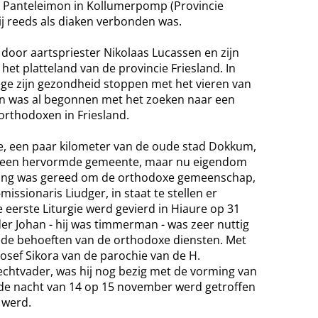
t. Panteleimon in Kollumerpomp (Provincie
ij reeds als diaken verbonden was.
oor aartspriester Nikolaas Lucassen en zijn
het platteland van de provincie Friesland. In
ge zijn gezondheid stoppen met het vieren van
han was al begonnen met het zoeken naar een
orthodoxen in Friesland.
re, een paar kilometer van de oude stad Dokkum,
n een hervormde gemeente, maar nu eigendom
hting was gereed om de orthodoxe gemeenschap,
ssionaris Liudger, in staat te stellen er
De eerste Liturgie werd gevierd in Hiaure op 31
er Johan - hij was timmerman - was zeer nuttig
n de behoeften van de orthodoxe diensten. Met
Josef Sikora van de parochie van de H.
echtvader, was hij nog bezig met de vorming van
n de nacht van 14 op 15 november werd getroffen
 werd.