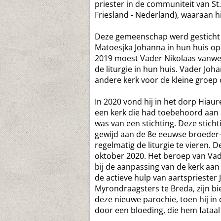
priester in de communiteit van S
Friesland - Nederland), waaraan h
Deze gemeenschap werd gesticht d
Matoesjka Johanna in hun huis op 
2019 moest Vader Nikolaas vanwe
de liturgie in hun huis. Vader Jo
andere kerk voor de kleine groep 
In 2020 vond hij in het dorp Hiau
een kerk die had toebehoord aa
was van een stichting. Deze stic
gewijd aan de 8e eeuwse broeder-mi
regelmatig de liturgie te vieren. 
oktober 2020. Het beroep van Vad
bij de aanpassing van de kerk aa
de actieve hulp van aartspriester 
Myrondraagsters te Breda, zijn bi
deze nieuwe parochie, toen hij i
door een bloeding, die hem fataal