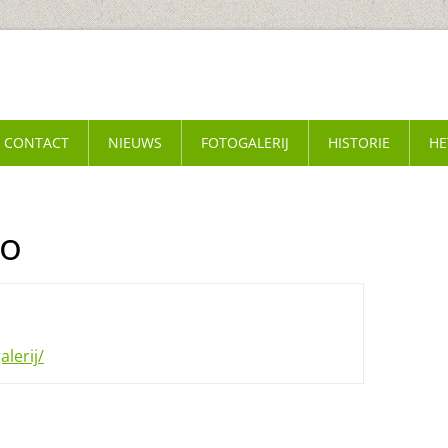
CONTACT
NIEUWS
FOTOGALERIJ
HISTORIE
HE
to
lerij/