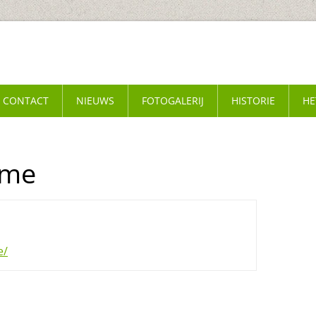
CONTACT
NIEUWS
FOTOGALERIJ
HISTORIE
HE
ome
e/