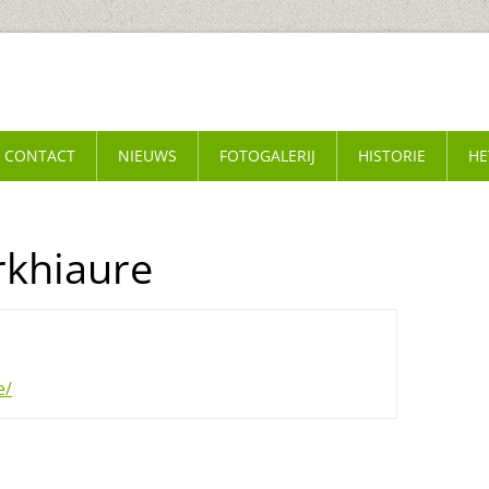
CONTACT
NIEUWS
FOTOGALERIJ
HISTORIE
HE
rkhiaure
e/